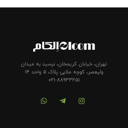
تهران، خیابان کریمخان، نرسید به میدان
ولیعصر، کوچه ملایی پلاک 5 واحد 14
021-88933251