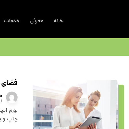
خانه
معرفی
خدمات
فضای ز
م
ژوئن
لورم ای
چاپ و با