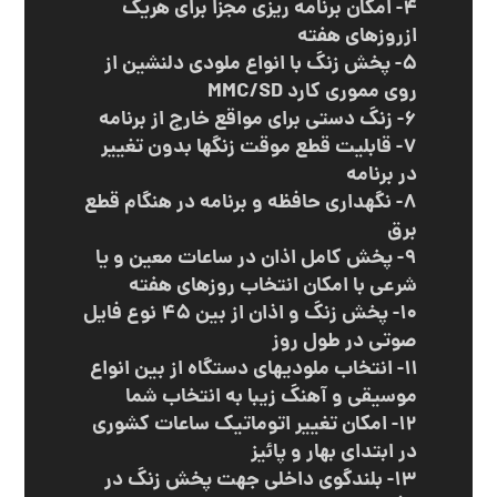
۴- امکان برنامه ریزی مجزا برای هریک
ازروزهای هفته
۵- پخش زنگ با انواع ملودی دلنشین از
روی مموری کارد MMC/SD
۶- زنگ دستی برای مواقع خارج از برنامه
۷- قابلیت قطع موقت زنگها بدون تغییر
در برنامه
۸- نگهداری حافظه و برنامه در هنگام قطع
برق
۹- پخش کامل اذان در ساعات معین و یا
شرعی با امکان انتخاب روزهای هفته
۱۰- پخش زنگ و اذان از بین ۴۵ نوع فایل
صوتی در طول روز
۱۱- انتخاب ملودیهای دستگاه از بین انواع
موسیقی و آهنگ زیبا به انتخاب شما
۱۲- امکان تغییر اتوماتیک ساعات کشوری
در ابتدای بهار و پائیز
۱۳- بلندگوی داخلی جهت پخش زنگ در