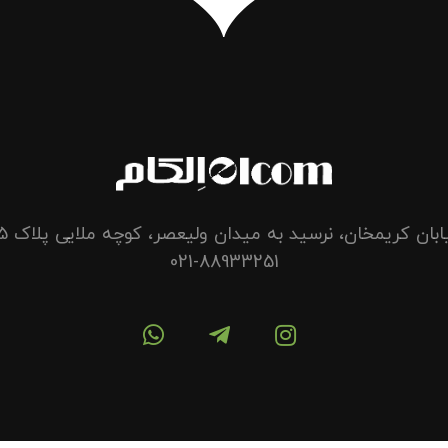
بان کریمخان، نرسید به میدان ولیعصر، کوچه ملایی پلاک 5 واحد 14
021-88933251